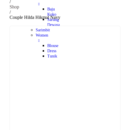
/
Shop
Baju
/
Koko
Couple Hilda Hikmal Navy
Sarung
Dewasa
Sarimbit
Women
Blouse
Dress
Tunik