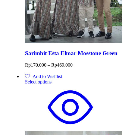
Sarimbit Esta Elmar Mosstone Green
Rp
170.000
–
Rp
469.000
Add to Wishlist
Select options