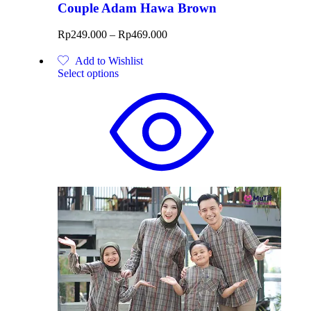
Couple Adam Hawa Brown
Rp
249.000
–
Rp
469.000
Add to Wishlist
Select options