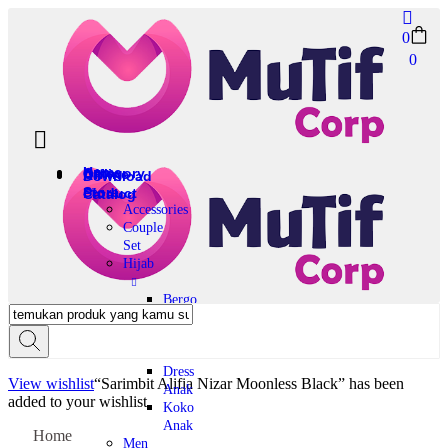
0
0
Home
Category
Offline
All
Download
Store
Product
Catalog
Accessories
Couple
Set
Hijab
Bergo
Scarves
Kids
Dress
View wishlist
“Sarimbit Alifia Nizar Moonless Black” has been
Anak
added to your wishlist
Koko
Anak
Home
Men