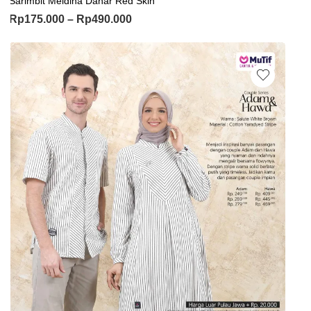
Sarimbit Meldina Danar Red Skin
Rp
175.000
–
Rp
490.000