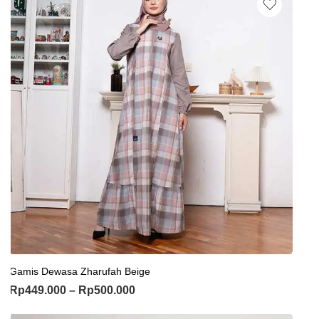
Gamis Dewasa Zharufah Beige
Rp
449.000
–
Rp
500.000