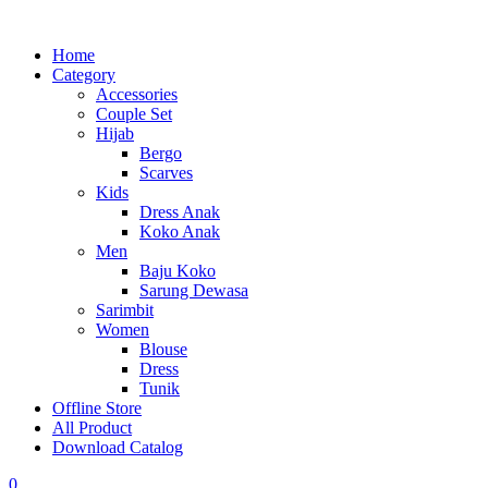
Home
Category
Accessories
Couple Set
Hijab
Bergo
Scarves
Kids
Dress Anak
Koko Anak
Men
Baju Koko
Sarung Dewasa
Sarimbit
Women
Blouse
Dress
Tunik
Offline Store
All Product
Download Catalog
0