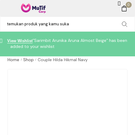
0
“Sarimbit Arunika Aruna Almost Beige” has been
View Wishlist
added to your wishlist
Home
Shop
Couple Hilda Hikmal Navy
/
/