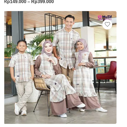
Rp
149.000
–
Rp
399.000