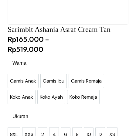
Sarimbit Ashania Asraf Cream Tan
Rp
165.000
–
Rp
519.000
Warna
Gamis Anak
Gamis Ibu
Gamis Remaja
Gamis Anak
Gamis Ibu
Gamis Remaja
Koko Anak
Koko Ayah
Koko Remaja
Koko Anak
Koko Ayah
Koko Remaja
Ukuran
8XL
XXS
2
4
6
8
10
12
XS