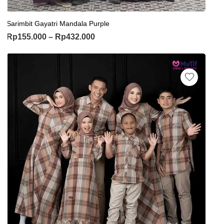
Sarimbit Gayatri Mandala Purple
Rp
155.000
–
Rp
432.000