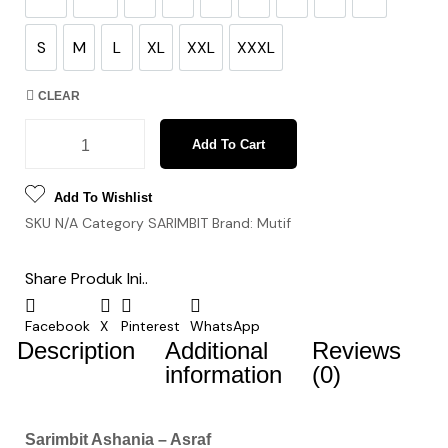
8XL
XXS
2
4
6
8
10
12
XS
S
M
L
XL
XXL
XXXL
S
M
L
XL
XXL
XXXL
CLEAR
Add To Cart
Add To Wishlist
SKU
N/A
Category
SARIMBIT
Brand:
Mutif
Share Produk Ini..
Facebook
X
Pinterest
WhatsApp
Description
Additional
Reviews
information
(0)
Sarimbit Ashania – Asraf