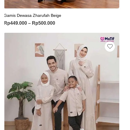
Gamis Dewasa Zharufah Beige
Rp
449.000
–
Rp
500.000