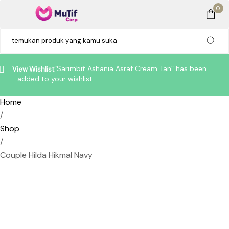
0
“Sarimbit Ashania Asraf Cream Tan” has been
View Wishlist
added to your wishlist
Home
/
Shop
/
Couple Hilda Hikmal Navy