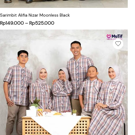
Sarimbit Alifia Nizar Moonless Black
Rp
149.000
–
Rp
525.000