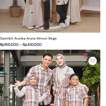
Sarimbit Arunika Aruna Almost Beige
Rp
155.000
–
Rp
410.000