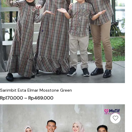
Sarimbit Esta Elmar Mosstone Green
Rp
170.000
–
Rp
469.000