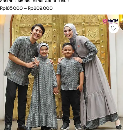
Sarimbit Almaira Almar Adriatic Blue
Rp
165.000
–
Rp
609.000