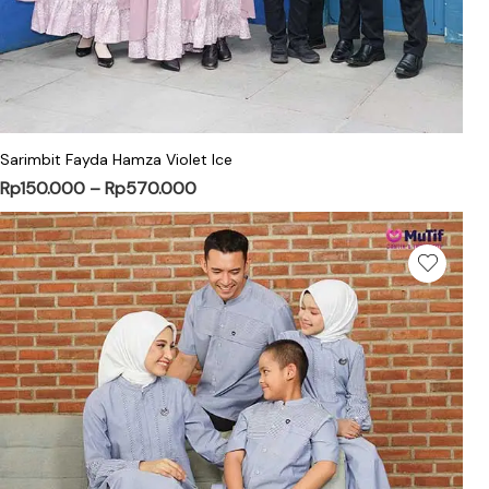
Sarimbit Fayda Hamza Violet Ice
Rp
150.000
–
Rp
570.000