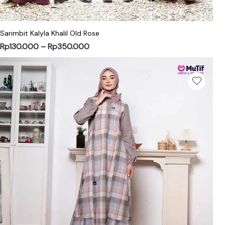
Sarimbit Kalyla Khalil Old Rose
Rp
130.000
–
Rp
350.000