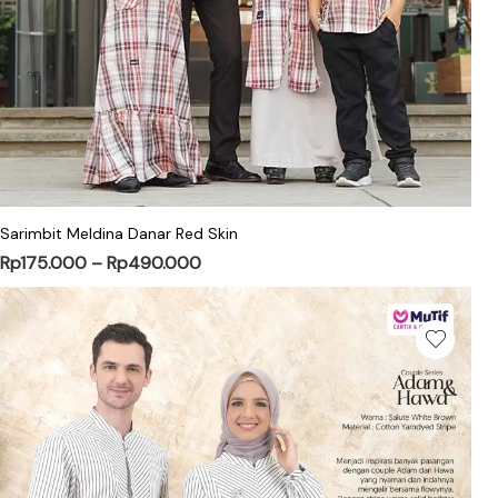
Sarimbit Meldina Danar Red Skin
Rp
175.000
–
Rp
490.000