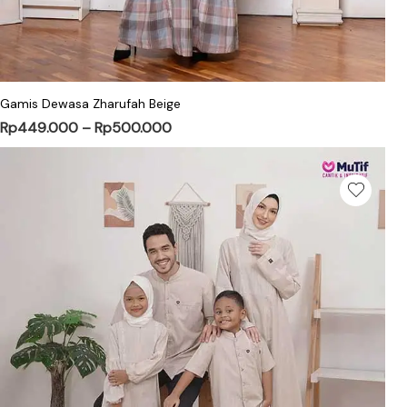
Gamis Dewasa Zharufah Beige
Rp
449.000
–
Rp
500.000