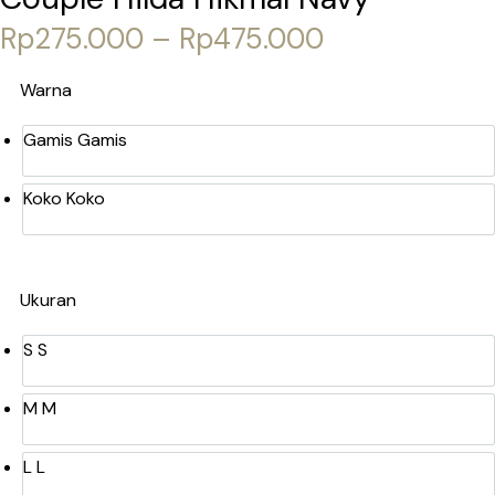
Rp
275.000
–
Rp
475.000
Warna
Gamis
Gamis
Koko
Koko
Ukuran
S
S
M
M
L
L