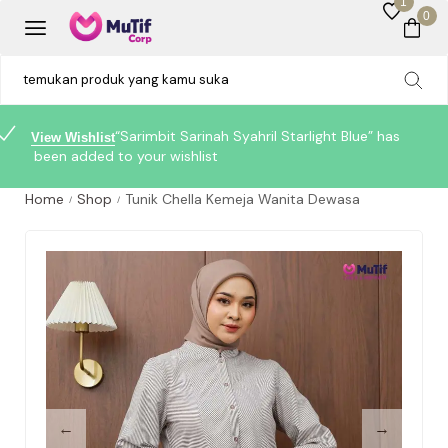
1
0
“Sarimbit Sarinah Syahril Starlight Blue” has
View Wishlist
been added to your wishlist
Home
Shop
Tunik Chella Kemeja Wanita Dewasa
/
/