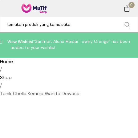
0
“Sarimbit Aluria Haidar Tawny Orange” has been
View Wishlist
added to your wishlist
Home
/
Shop
/
Tunik Chella Kemeja Wanita Dewasa