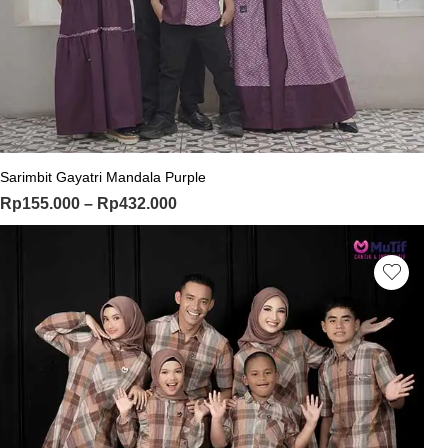
Sarimbit Gayatri Mandala Purple
Rp
155.000
–
Rp
432.000