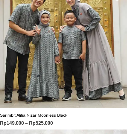
Sarimbit Alifia Nizar Moonless Black
Rp
149.000
–
Rp
525.000