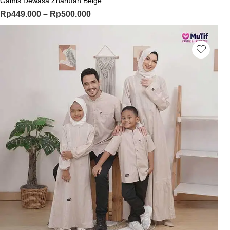
Gamis Dewasa Zharufah Beige
Rp
449.000
–
Rp
500.000