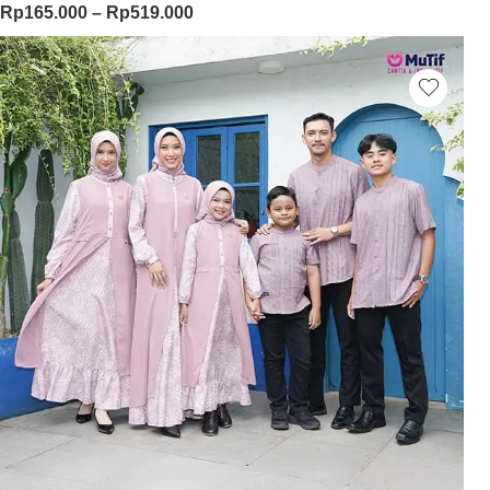
Rp
165.000
–
Rp
519.000