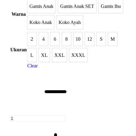
Gamis Anak
Gamis Anak SET
Gamis Ibu
Gamis Anak
Gamis Anak SET
Gamis Ibu
Warna
Koko Anak
Koko Ayah
Koko Anak
Koko Ayah
2
4
6
8
10
12
S
M
2
4
6
8
10
12
S
M
Ukuran
L
XL
XXL
XXXL
L
XL
XXL
XXXL
Clear