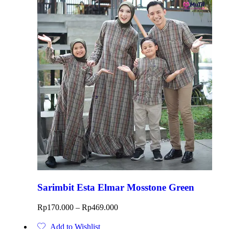
Sarimbit Esta Elmar Mosstone Green
Rp
170.000
–
Rp
469.000
Add to Wishlist