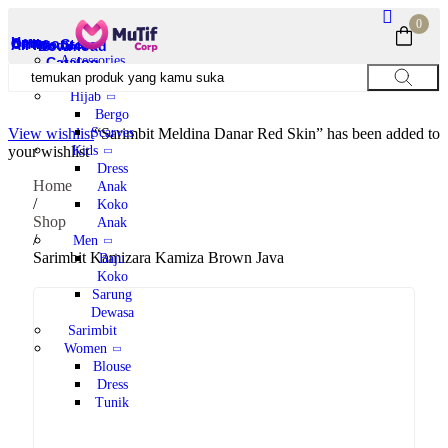
0
Home
Category
Offline Store
All Product
Download
Accessories
Catalog
Couple Set
Hijab
Bergo
Scarves
View wishlist
“Sarimbit Meldina Danar Red Skin” has been added to
Kids
your wishlist
Dress
Home
Anak
/
Koko
Shop
Anak
/
Men
Sarimbit Kamizara Kamiza Brown Java
Baju
Koko
Sarung
Dewasa
Sarimbit
Women
Blouse
Dress
Tunik