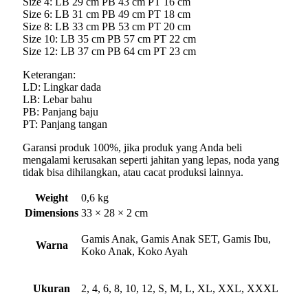
Size 4: LB 29 cm PB 43 cm PT 16 cm
Size 6: LB 31 cm PB 49 cm PT 18 cm
Size 8: LB 33 cm PB 53 cm PT 20 cm
Size 10: LB 35 cm PB 57 cm PT 22 cm
Size 12: LB 37 cm PB 64 cm PT 23 cm
Keterangan:
LD: Lingkar dada
LB: Lebar bahu
PB: Panjang baju
PT: Panjang tangan
Garansi produk 100%, jika produk yang Anda beli
mengalami kerusakan seperti jahitan yang lepas, noda yang
tidak bisa dihilangkan, atau cacat produksi lainnya.
Weight
0,6 kg
Dimensions
33 × 28 × 2 cm
Gamis Anak, Gamis Anak SET, Gamis Ibu,
Warna
Koko Anak, Koko Ayah
Ukuran
2, 4, 6, 8, 10, 12, S, M, L, XL, XXL, XXXL