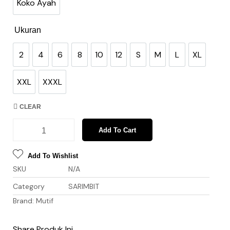
Koko Ayah
Koko Ayah
Ukuran
2
4
6
8
10
12
S
M
L
XL
2
4
6
8
10
12
S
M
L
XL
XXL
XXXL
XXL
XXXL
CLEAR
Add To Cart
Add To Wishlist
SKU
N/A
Category
SARIMBIT
Brand:
Mutif
Share Produk Ini..