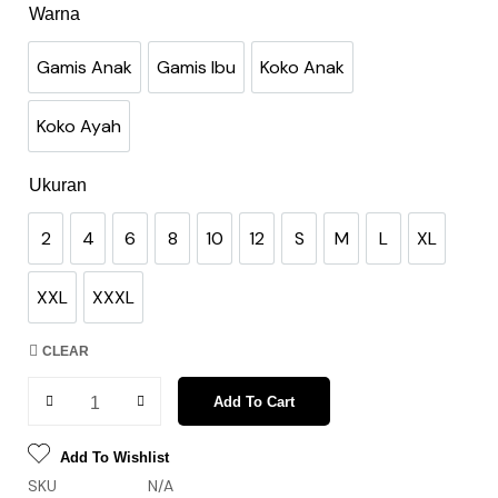
Warna
Gamis Anak
Gamis Ibu
Koko Anak
Gamis Anak
Gamis Ibu
Koko Anak
Koko Ayah
Koko Ayah
Ukuran
2
4
6
8
10
12
S
M
L
XL
2
4
6
8
10
12
S
M
L
XL
XXL
XXXL
XXL
XXXL
CLEAR
Add To Cart
Add To Wishlist
SKU
N/A