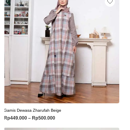
Gamis Dewasa Zharufah Beige
Rp
449.000
–
Rp
500.000