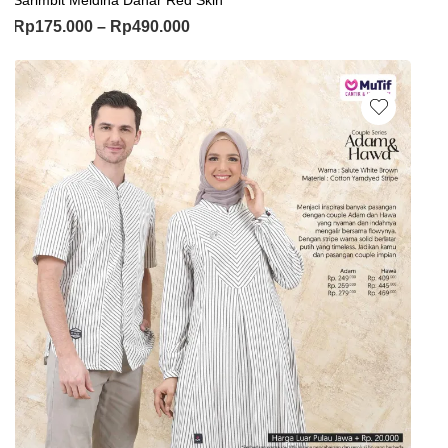
Rp
175.000
–
Rp
490.000